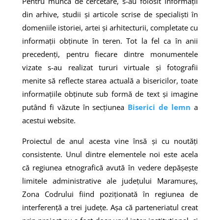
Pentru munca de cercetare, s-au folosit informații
din arhive, studii și articole scrise de specialiști în
domeniile istoriei, artei și arhitecturii, completate cu
informații obținute în teren. Tot la fel ca în anii
precedenți, pentru fiecare dintre monumentele
vizate s-au realizat tururi virtuale și fotografii
menite să reflecte starea actuală a bisericilor, toate
informațiile obținute sub formă de text și imagine
putând fi văzute în secțiunea
Biserici de lemn
a
acestui website.
Proiectul de anul acesta vine însă și cu noutăți
consistente. Unul dintre elementele noi este acela
că regiunea etnografică avută în vedere depășește
limitele administrative ale județului Maramureș,
Zona Codrului fiind poziționată în regiunea de
interferenţă a trei judeţe. Așa că parteneriatul creat