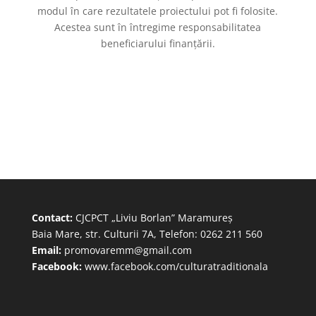
modul în care rezultatele proiectului pot fi folosite.
Acestea sunt în întregime responsabilitatea
beneficiarului finanțării.
Contact:
CJCPCT „Liviu Borlan” Maramureș
Baia Mare, str. Culturii 7A, Telefon: 0262 211 560
Email:
promovaremm@gmail.com
Facebook:
www.facebook.com/culturatraditionala