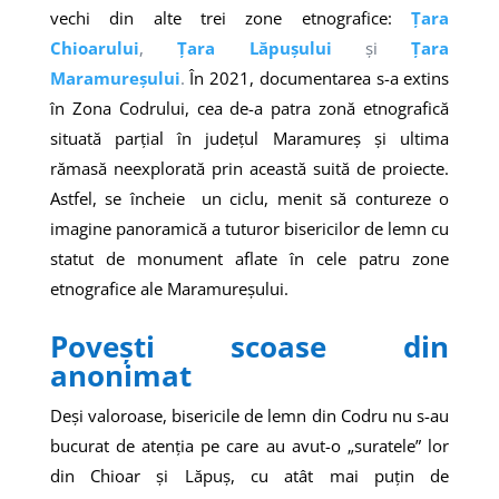
vechi din alte trei zone etnografice:
Țara
Chioarului
,
Țara Lăpușului
și
Țara
Maramureșului
.
În 2021, documentarea s-a extins
în Zona Codrului, cea de-a patra zonă etnografică
situată parțial în județul Maramureș și ultima
rămasă neexplorată prin această suită de proiecte.
Astfel, se încheie un ciclu, menit să contureze o
imagine panoramică a tuturor bisericilor de lemn cu
statut de monument aflate în cele patru zone
etnografice ale Maramureșului.
Povești scoase din
anonimat
Deși valoroase, bisericile de lemn din Codru nu s-au
bucurat de atenția pe care au avut-o „suratele” lor
din Chioar și Lăpuș, cu atât mai puțin de