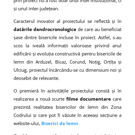
prin proiect nu a fost doar unul inter-instituțional, ci
și unul inter-județean.
Caracterul inovator al proiectului se reflectă și în
datările dendrocronologice
de care au beneficiat
șase dintre bisericile incluse în proiect. Astfel, s-au
scos la iveală informații valoroase privind anul
edificării și evoluția constructivă pentru bisericile de
lemn din Arduzel, Bicaz, Corund, Noțig, Orțîța și
Ulciug, proiectul încărcându-se cu dimensiuni noi și
deosebit de relevante.
O premieră în activitățile proiectului constă și în
realizarea a nouă scurte
filme documentare
care
prezintă realitatea bisericilor de lemn din Zona
Codrului și care pot fi văzute în aceeași secțiune a
website-ului,
Biserici de lemn
.