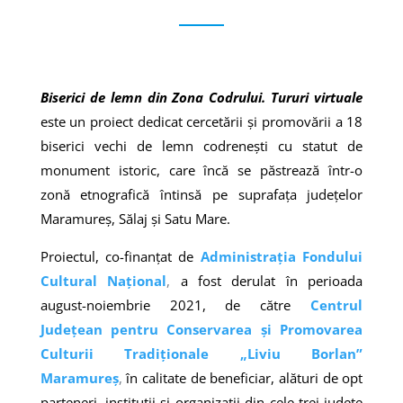
Biserici de lemn din Zona Codrului. Tururi virtuale
este un proiect dedicat cercetării și promovării a 18
biserici vechi de lemn codrenești cu statut de
monument istoric, care încă se păstrează într-o
zonă etnografică întinsă pe suprafața județelor
Maramureș, Sălaj și Satu Mare.
Proiectul, co-finanțat de
Administrația Fondului
Cultural Național
,
a fost derulat în perioada
august-noiembrie 2021, de către
Centrul
Județean pentru Conservarea și Promovarea
Culturii Tradiționale „Liviu Borlan”
Maramureș
,
în calitate de beneficiar, alături de opt
parteneri, instituții și organizații din cele trei județe