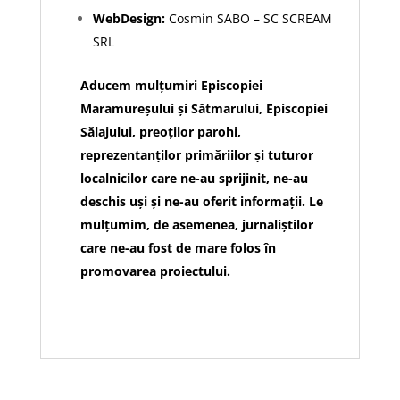
WebDesign:
Cosmin SABO – SC SCREAM
SRL
Aducem mulțumiri Episcopiei
Maramureșului și Sătmarului, Episcopiei
Sălajului, preoților parohi,
reprezentanților primăriilor și tuturor
localnicilor care ne-au sprijinit, ne-au
deschis uși și ne-au oferit informații. Le
mulțumim, de asemenea, jurnaliștilor
care ne-au fost de mare folos în
promovarea proiectului.